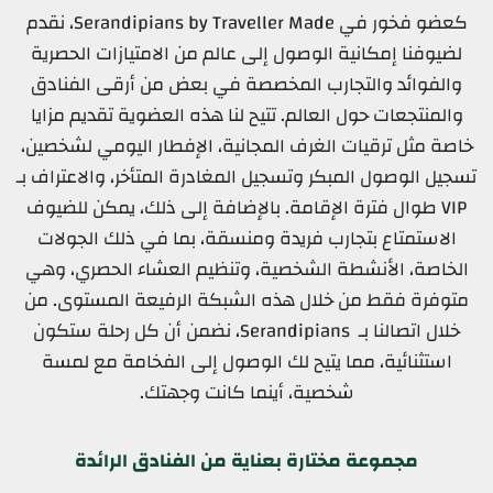
كعضو فخور في edaM rellevarT yb snaipidnareS، نقدم
لضيوفنا إمكانية الوصول إلى عالم من الامتيازات الحصرية
والفوائد والتجارب المخصصة في بعض من أرقى الفنادق
والمنتجعات حول العالم. تتيح لنا هذه العضوية تقديم مزايا
خاصة مثل ترقيات الغرف المجانية، الإفطار اليومي لشخصين،
تسجيل الوصول المبكر وتسجيل المغادرة المتأخر، والاعتراف بـ
PIV طوال فترة الإقامة. بالإضافة إلى ذلك، يمكن للضيوف
الاستمتاع بتجارب فريدة ومنسقة، بما في ذلك الجولات
الخاصة، الأنشطة الشخصية، وتنظيم العشاء الحصري، وهي
متوفرة فقط من خلال هذه الشبكة الرفيعة المستوى. من
خلال اتصالنا بـ snaipidnareS، نضمن أن كل رحلة ستكون
استثنائية، مما يتيح لك الوصول إلى الفخامة مع لمسة
شخصية، أينما كانت وجهتك.
مجموعة مختارة بعناية من الفنادق الرائدة